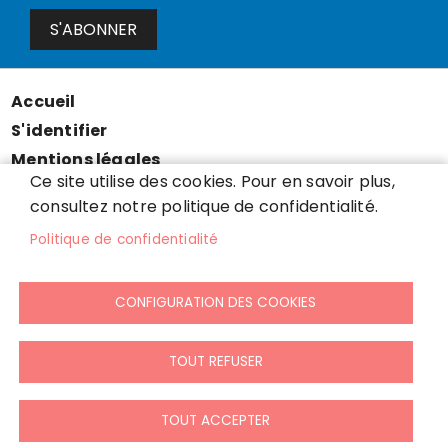
S'ABONNER
Accueil
Menu
S'identifier
Pied
Mentions légales
de
Ce site utilise des cookies. Pour en savoir plus,
Données personnelles
page
consultez notre politique de confidentialité.
Accessibilité : partiellement conforme
Politique de confidentialité
Cookies
Contact
CONFIGURATION DES COOKIES
Presse
Plan du site
TOUT REFUSER
TOUT ACCEPTER