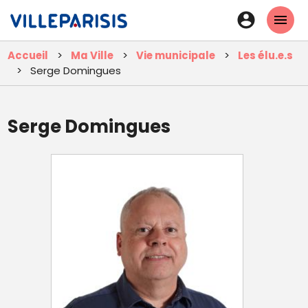
Aller
En-
au
tête
contenu
Accueil
Ma Ville
Vie municipale
Les élu.e.s
principal
-
Serge Domingues
Connexi
Serge Domingues