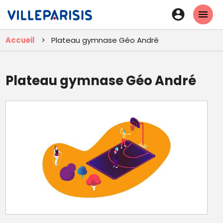
Aller
En-
au
tête
contenu
Accueil
Plateau gymnase Géo André
principal
-
Connexi
Plateau gymnase Géo André