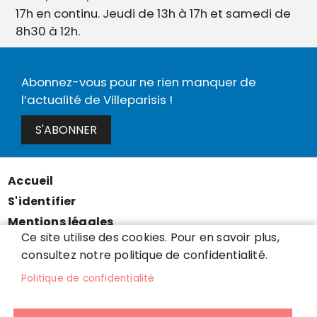
17h en continu. Jeudi de 13h à 17h et samedi de
8h30 à 12h.
Abonnez-vous pour ne rien manquer de
l’actualité de Villeparisis !
S'ABONNER
Accueil
Menu
S'identifier
Pied
Mentions légales
de
Ce site utilise des cookies. Pour en savoir plus,
Données personnelles
page
consultez notre politique de confidentialité.
Accessibilité : partiellement conforme
Politique de confidentialité
Cookies
Contact