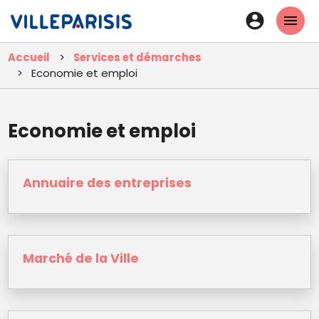
Aller
En-
au
tête
contenu
Accueil
Services et démarches
principal
-
Economie et emploi
Connexi
Economie et emploi
Annuaire des entreprises
Marché de la Ville