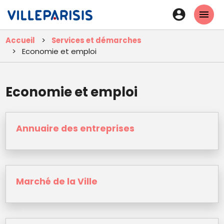
Aller
En-
au
tête
contenu
Accueil
Services et démarches
principal
-
Economie et emploi
Connexi
Economie et emploi
Annuaire des entreprises
Marché de la Ville