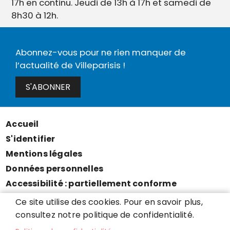
17h en continu. Jeudi de 13h à 17h et samedi de
8h30 à 12h.
Abonnez-vous pour ne rien manquer de
l’actualité de Villeparisis !
S'ABONNER
Accueil
Menu
S'identifier
Pied
Mentions légales
de
Données personnelles
page
Accessibilité : partiellement conforme
Cookies
Ce site utilise des cookies. Pour en savoir plus,
Contact
consultez notre politique de confidentialité.
Presse