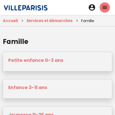
Aller
En-
au
tête
contenu
Accueil
Services et démarches
Famille
principal
-
Connexi
Famille
Petite enfance 0-3 ans
Enfance 3-11 ans
Jeunesse 11-25 ans