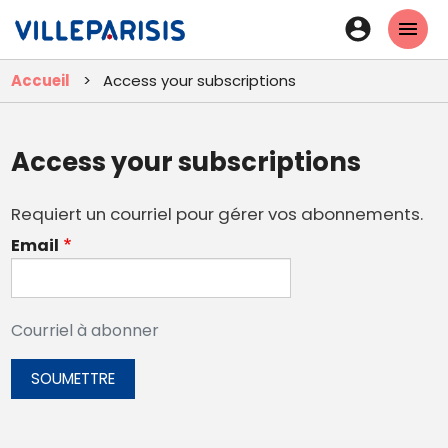
Aller
En-
au
tête
contenu
Accueil
Access your subscriptions
principal
-
Connexi
Access your subscriptions
Requiert un courriel pour gérer vos abonnements.
Email
Courriel à abonner
SOUMETTRE