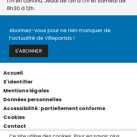
17h en continu. Jeudi de 13h à 17h et samedi de
8h30 à 12h.
Abonnez-vous pour ne rien manquer de
l’actualité de Villeparisis !
S'ABONNER
Accueil
Menu
S'identifier
Pied
Mentions légales
de
Données personnelles
page
Accessibilité : partiellement conforme
Cookies
Contact
Presse
Ce site utilise des cookies. Pour en savoir plus,