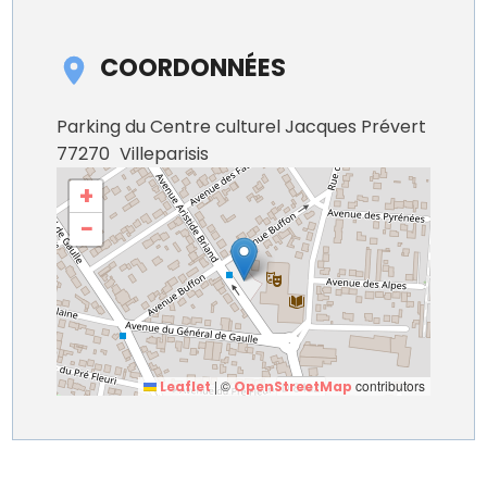
COORDONNÉES
Parking du Centre culturel Jacques Prévert
77270
Villeparisis
+
−
|
©
contributors
Leaflet
OpenStreetMap