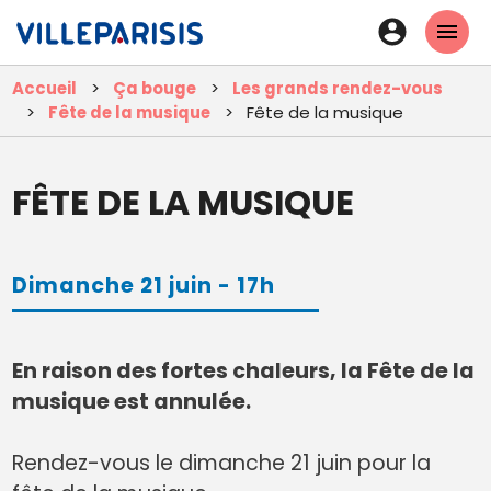
Aller
En-
au
tête
contenu
Accueil
Ça bouge
Les grands rendez-vous
principal
-
Fête de la musique
Fête de la musique
Connexi
FÊTE DE LA MUSIQUE
Dimanche 21 juin - 17h
En raison des fortes chaleurs, la Fête de la
musique est annulée.
Rendez-vous le dimanche 21 juin pour la