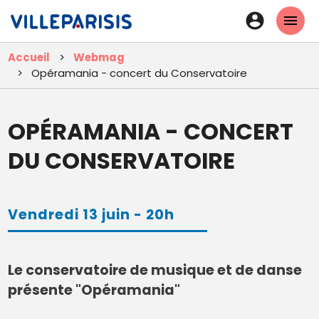
Aller
En-
au
tête
contenu
Accueil
Webmag
principal
-
Opéramania - concert du Conservatoire
Connexi
OPÉRAMANIA - CONCERT
DU CONSERVATOIRE
Vendredi 13 juin - 20h
Le conservatoire de musique et de danse
présente "Opéramania"