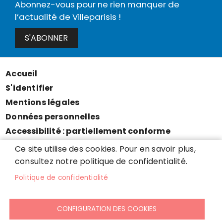
Abonnez-vous pour ne rien manquer de
l’actualité de Villeparisis !
S'ABONNER
Accueil
Menu
S'identifier
Pied
Mentions légales
de
Données personnelles
page
Accessibilité : partiellement conforme
Cookies
Ce site utilise des cookies. Pour en savoir plus,
Contact
consultez notre politique de confidentialité.
Presse
Politique de confidentialité
Plan du site
CONFIGURATION DES COOKIES