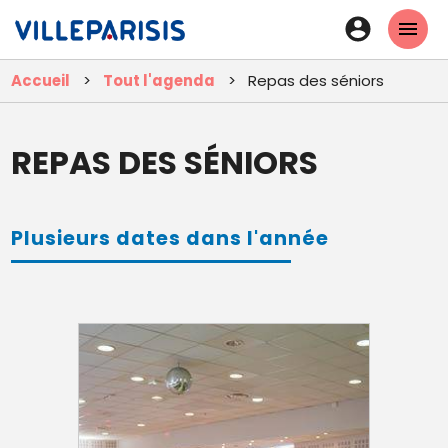
Aller
En-
au
tête
contenu
Accueil
Tout l'agenda
Repas des séniors
principal
-
Connexi
REPAS DES SÉNIORS
Plusieurs dates dans l'année