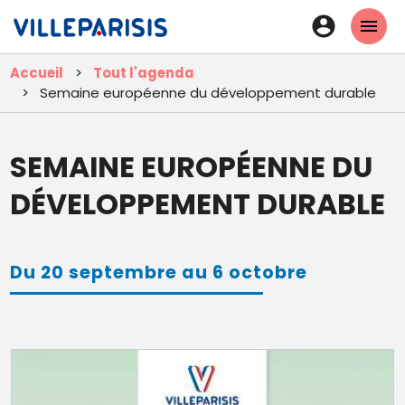
Aller
En-
au
tête
contenu
Accueil
Tout l'agenda
principal
-
Semaine européenne du développement durable
Connexi
SEMAINE EUROPÉENNE DU
DÉVELOPPEMENT DURABLE
Du 20 septembre au 6 octobre