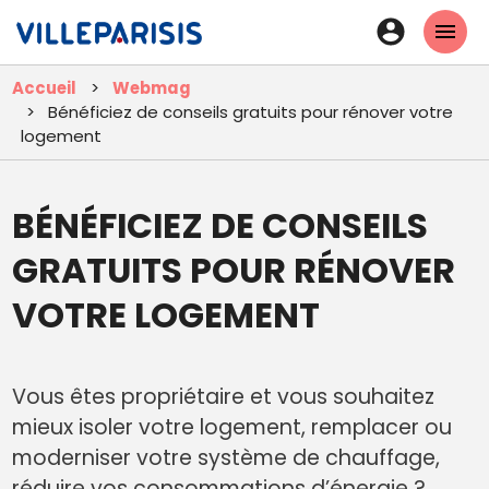
Aller
En-
au
tête
contenu
Accueil
Webmag
principal
-
Bénéficiez de conseils gratuits pour rénover votre
Connexi
logement
BÉNÉFICIEZ DE CONSEILS
GRATUITS POUR RÉNOVER
VOTRE LOGEMENT
Vous êtes propriétaire et vous souhaitez
mieux isoler votre logement, remplacer ou
moderniser votre système de chauffage,
réduire vos consommations d’énergie ?