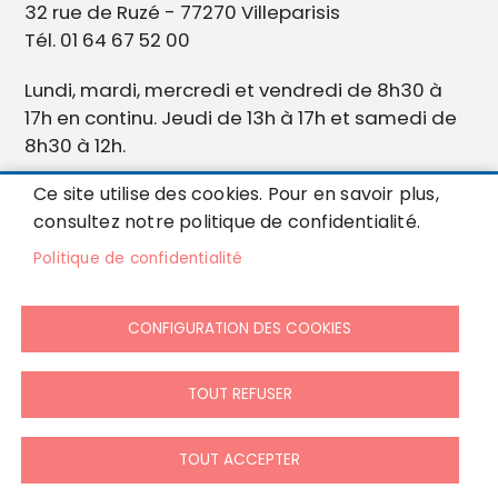
32 rue de Ruzé - 77270 Villeparisis
Tél. 01 64 67 52 00
Lundi, mardi, mercredi et vendredi de 8h30 à
17h en continu. Jeudi de 13h à 17h et samedi de
8h30 à 12h.
Ce site utilise des cookies. Pour en savoir plus,
consultez notre politique de confidentialité.
Abonnez-vous pour ne rien manquer de
l’actualité de Villeparisis !
Politique de confidentialité
S'ABONNER
CONFIGURATION DES COOKIES
Accueil
Menu
TOUT REFUSER
S'identifier
Pied
Mentions légales
de
TOUT ACCEPTER
Données personnelles