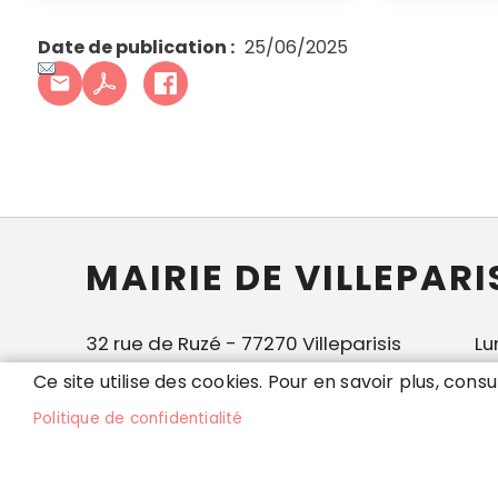
Date de publication
25/06/2025
MAIRIE DE VILLEPARI
32 rue de Ruzé - 77270 Villeparisis
Lu
Tél. 01 64 67 52 00
8h
Ce site utilise des cookies. Pour en savoir plus, consu
et
Politique de confidentialité
Accueil
S'identifier
Mentions légales
Donné
Menu