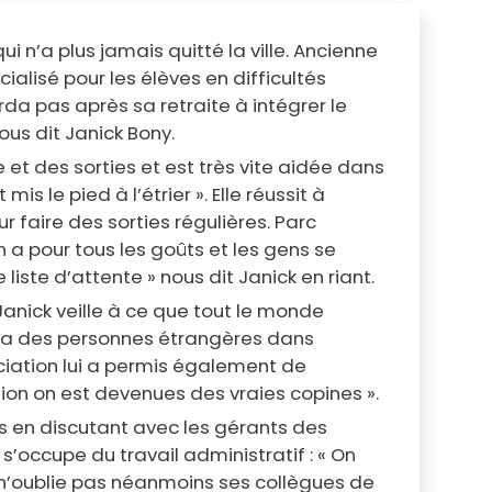
i n’a plus jamais quitté la ville. Ancienne
cialisé pour les élèves en difficultés
rda pas après sa retraite à intégrer le
nous dit Janick Bony.
 et des sorties et est très vite aidée dans
s le pied à l’étrier ». Elle réussit à
 faire des sorties régulières. Parc
n a pour tous les goûts et les gens se
iste d’attente » nous dit Janick en riant.
Janick veille à ce que tout le monde
l y a des personnes étrangères dans
sociation lui a permis également de
tion on est devenues des vraies copines ».
es en discutant avec les gérants des
s’occupe du travail administratif : « On
 n’oublie pas néanmoins ses collègues de