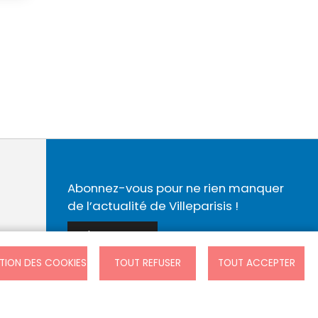
Abonnez-vous pour ne rien manquer
de l’actualité de Villeparisis !
S'ABONNER
TION DES COOKIES
TOUT REFUSER
TOUT ACCEPTER
forme
Cookies
Contact
Presse
Plan du site