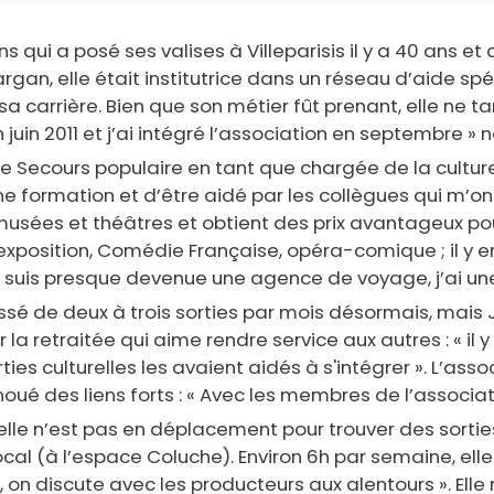
ui a posé ses valises à Villeparisis il y a 40 ans et qu
rgan, elle était institutrice dans un réseau d’aide spé
 carrière. Bien que son métier fût prenant, elle ne ta
 juin 2011 et j’ai intégré l’association en septembre » 
 le Secours populaire en tant que chargée de la culture
e formation et d’être aidé par les collègues qui m’ont mi
usées et théâtres et obtient des prix avantageux pour
 exposition, Comédie Française, opéra-comique ; il y e
e suis presque devenue une agence de voyage, j’ai une l
assé de deux à trois sorties par mois désormais, mais 
r la retraitée qui aime rendre service aux autres : « i
rties culturelles les avaient aidés à s'intégrer ». L’as
oué des liens forts : « Avec les membres de l’associa
’elle n’est pas en déplacement pour trouver des sorti
al (à l’espace Coluche). Environ 6h par semaine, elle 
on discute avec les producteurs aux alentours ». Elle