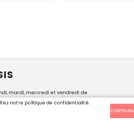
SIS
ndi, mardi, mercredi et vendredi de
30 à 17h en continu. Jeudi de 13h à 17h
ltez notre politique de confidentialité.
 samedi de 8h30 à 12h.
CONFIGURA
es personnelles
Accessibilité : partiellement con