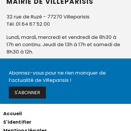
MAIRIE DE VILLEPARISIS
32 rue de Ruzé - 77270 Villeparisis
Tél. 01 64 67 52 00
Lundi, mardi, mercredi et vendredi de 8h30 à
17h en continu. Jeudi de 13h à 17h et samedi de
8h30 à 12h.
Abonnez-vous pour ne rien manquer de
l’actualité de Villeparisis !
S'ABONNER
Accueil
Menu
S'identifier
Pied
Mentions légales