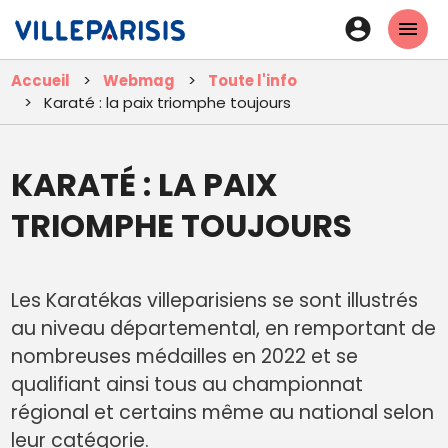
Aller
En-
au
tête
contenu
Accueil
Webmag
Toute l'info
principal
-
Karaté : la paix triomphe toujours
Connexi
KARATÉ : LA PAIX
TRIOMPHE TOUJOURS
Les Karatékas villeparisiens se sont illustrés
au niveau départemental, en remportant de
nombreuses médailles en 2022 et se
qualifiant ainsi tous au championnat
régional et certains même au national selon
leur catégorie.