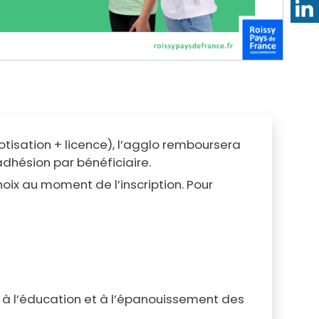
Annuaire des professionnels de santé
Les RDV santé
Services en ligne
Qualité de l'air et de l'eau
Annuaire des associations
Bruit et santé
Formalités administratives pour les
Prévention des intoxications au
associations
monoxyde de carbone
(cotisation + licence), l’agglo remboursera
dhésion par bénéficiaire.
oix au moment de l’inscription. Pour
à l’
éducation et à l’épanouissement
des