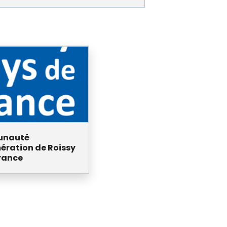
unauté
ération de Roissy
rance