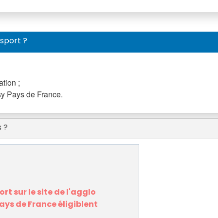
 sport ?
tion ;
issy Pays de France.
s ?
rt sur le site de l'agglo
Pays de France éligiblent