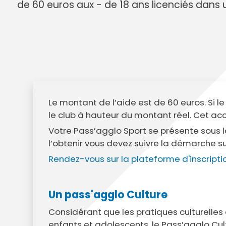
Annuaire des entreprises
Police muni
de 60 euros aux - de 18 ans licenciés dans un
Octobre rose
Marché de la Ville
Sapeurs p
Game arena
Marchés publics
Vigilance 
Un Noël à Villeparisis
Entreprendre
Stationneme
Offres d'emploi locales
Préplainte 
Mécénat
Voisins vigi
Le montant de l’aide est de 60 euros. Si le
le club à hauteur du montant réel. Cet ac
Votre Pass’agglo Sport se présente sous la
l’obtenir vous devez suivre la démarche su
Rendez-vous sur la plateforme d'inscriptio
Un pass'agglo Culture
Considérant que les pratiques
culturelles
enfants et adolescents, le Pass’agglo Cu