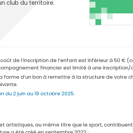
cipale et vidéo-protection
 club du territoire.
ompiers
Propreté
et cambriolage
Travaux
nt et fourrière
Assainissement
en ligne
lants et solidaires
Plan local d'urbanisme
 coût de l’inscription de l’enfant est inférieur à 50 € 
Autorisations d'urbanisme
compagnement financier est limité à une inscription/a
Fiscalité des enseignes
 forme d’un bon à remettre à la structure de votre ch
ivante.
n du 2 juin au 19 octobre 2025
.
 et artistiques
, au même titre que le sport, contribuent 
lture a été créé en septembre 2022 :