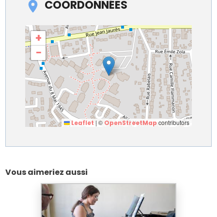
COORDONNÉES
+
−
|
©
contributors
Leaflet
OpenStreetMap
Vous aimeriez aussi