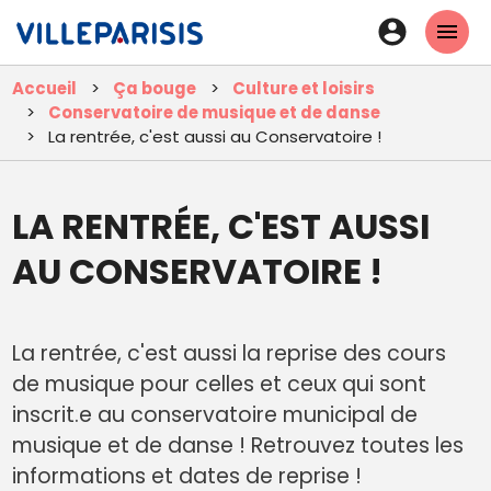
Aller
En-
au
tête
contenu
Accueil
Ça bouge
Culture et loisirs
principal
-
Conservatoire de musique et de danse
Connexi
La rentrée, c'est aussi au Conservatoire !
LA RENTRÉE, C'EST AUSSI
AU CONSERVATOIRE !
La rentrée, c'est aussi la reprise des cours
de musique pour celles et ceux qui sont
inscrit.e au conservatoire municipal de
musique et de danse ! Retrouvez toutes les
informations et dates de reprise !