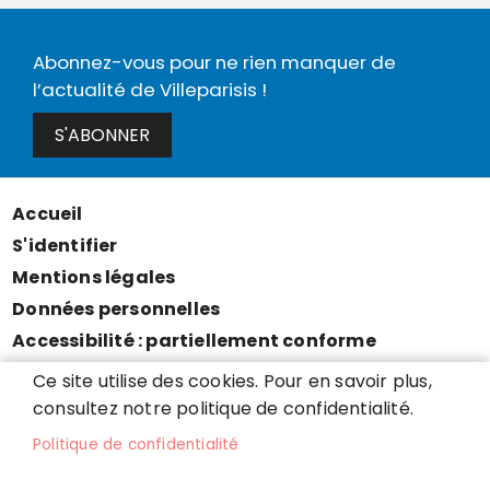
Abonnez-vous pour ne rien manquer de
l’actualité de Villeparisis !
S'ABONNER
Accueil
Menu
S'identifier
Pied
Mentions légales
de
Données personnelles
page
Accessibilité : partiellement conforme
Cookies
Ce site utilise des cookies. Pour en savoir plus,
Contact
consultez notre politique de confidentialité.
Presse
Politique de confidentialité
Plan du site