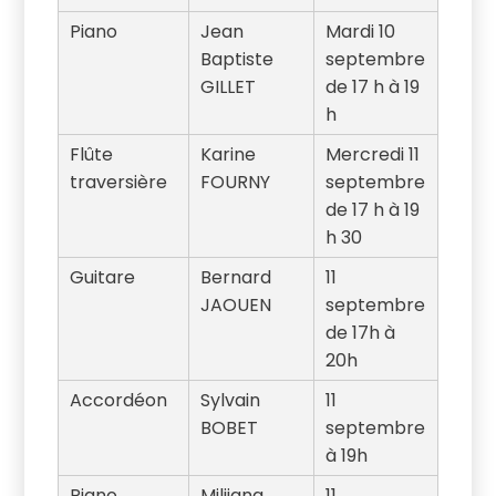
Piano
Jean
Mardi 10
Baptiste
septembre
GILLET
de 17 h à 19
h
Flûte
Karine
Mercredi 11
traversière
FOURNY
septembre
de 17 h à 19
h 30
Guitare
Bernard
11
JAOUEN
septembre
de 17h à
20h
Accordéon
Sylvain
11
BOBET
septembre
à 19h
Piano
Milijana
11