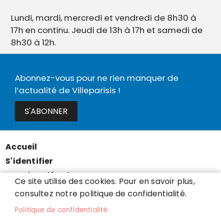
Lundi, mardi, mercredi et vendredi de 8h30 à
17h en continu. Jeudi de 13h à 17h et samedi de
8h30 à 12h.
Abonnez-vous pour ne rien manquer de
l’actualité de Villeparisis !
S'ABONNER
Accueil
Menu
S'identifier
Pied
Mentions légales
de
Ce site utilise des cookies. Pour en savoir plus,
Données personnelles
consultez notre politique de confidentialité.
page
Accessibilité : partiellement conforme
Politique de confidentialité
Cookies