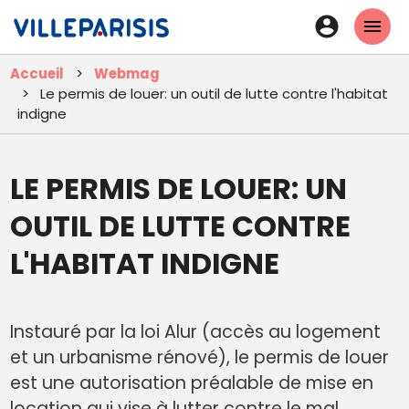
Aller
En-
au
tête
contenu
Accueil
Webmag
principal
-
Le permis de louer: un outil de lutte contre l'habitat
Connexi
indigne
LE PERMIS DE LOUER: UN
OUTIL DE LUTTE CONTRE
L'HABITAT INDIGNE
Instauré par la loi Alur (accès au logement
et un urbanisme rénové), le permis de louer
est une autorisation préalable de mise en
location qui vise à lutter contre le mal