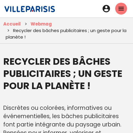
Aller
En-
au
tête
contenu
Accueil
Webmag
principal
-
Recycler des bâches publicitaires ; un geste pour la
Connexi
planète !
RECYCLER DES BÂCHES
PUBLICITAIRES ; UN GESTE
POUR LA PLANÈTE !
Discrètes ou colorées, informatives ou
événementielles, les bâches publicitaires
font partie intégrante du paysage urbain.
Pensées pour informer, valoriser et