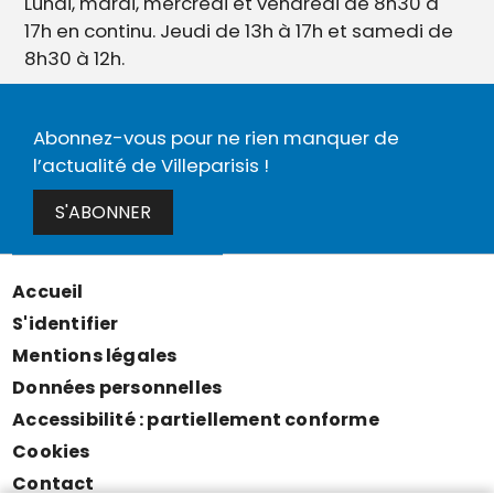
Lundi, mardi, mercredi et vendredi de 8h30 à
17h en continu. Jeudi de 13h à 17h et samedi de
8h30 à 12h.
Abonnez-vous pour ne rien manquer de
l’actualité de Villeparisis !
S'ABONNER
Accueil
Menu
S'identifier
Pied
Mentions légales
de
Données personnelles
page
Accessibilité : partiellement conforme
Cookies
Contact