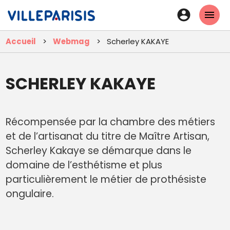
Aller
En-
au
tête
contenu
Accueil
Webmag
Scherley KAKAYE
principal
-
Connexi
SCHERLEY KAKAYE
Récompensée par la chambre des métiers
et de l’artisanat du titre de Maître Artisan,
Scherley Kakaye se démarque dans le
domaine de l’esthétisme et plus
particulièrement le métier de prothésiste
ongulaire.