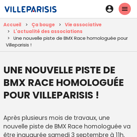
Aller
En-
au
tête
contenu
Accueil
Ça bouge
Vie associative
principal
-
L'actualité des associations
Connexi
Une nouvelle piste de BMX Race homologuée pour
Villeparisis !
UNE NOUVELLE PISTE DE
BMX RACE HOMOLOGUÉE
POUR VILLEPARISIS !
Après plusieurs mois de travaux, une
nouvelle piste de BMX Race homologuée va
être inaugurée samedi 3 septembre à 11h,