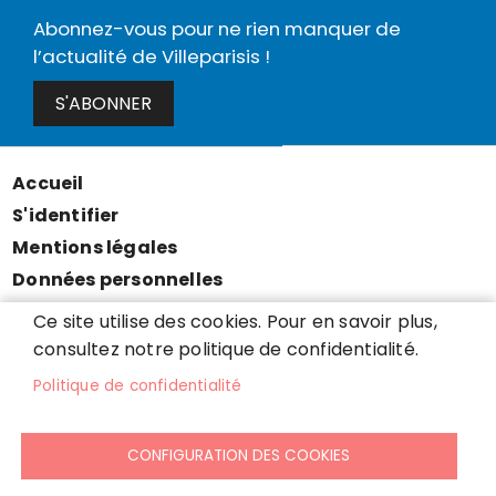
Abonnez-vous pour ne rien manquer de
l’actualité de Villeparisis !
S'ABONNER
Accueil
Menu
S'identifier
Pied
Mentions légales
de
Données personnelles
page
Accessibilité : partiellement conforme
Ce site utilise des cookies. Pour en savoir plus,
Cookies
consultez notre politique de confidentialité.
Contact
Politique de confidentialité
Presse
Plan du site
CONFIGURATION DES COOKIES