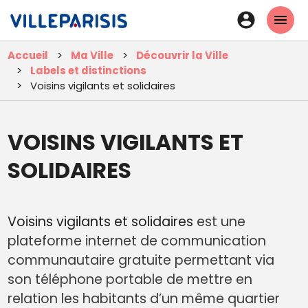
Aller
En-
au
tête
contenu
Accueil
Ma Ville
Découvrir la Ville
principal
-
Labels et distinctions
Connexi
Voisins vigilants et solidaires
VOISINS VIGILANTS ET
SOLIDAIRES
Voisins vigilants et solidaires
est une
plateforme internet de communication
communautaire gratuite permettant via
son téléphone portable de mettre en
relation les habitants d’un même quartier