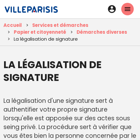
Aller
En-
au
tête
contenu
Accueil
Services et démarches
principal
-
Papier et citoyenneté
Démarches diverses
Connexi
La légalisation de signature
LA LÉGALISATION DE
SIGNATURE
La légalisation d'une signature sert à
authentifier votre propre signature
lorsqu'elle est apposée sur des actes sous
seing privé. La procédure sert à vérifier que
vous êtes bien la personne concernée par le