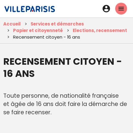
Aller
En-
au
tête
contenu
Accueil
Services et démarches
principal
-
Papier et citoyenneté
Elections, recensement
Connexi
Recensement citoyen - 16 ans
RECENSEMENT CITOYEN -
16 ANS
Toute personne, de nationalité française
et âgée de 16 ans doit faire la démarche de
se faire recenser.