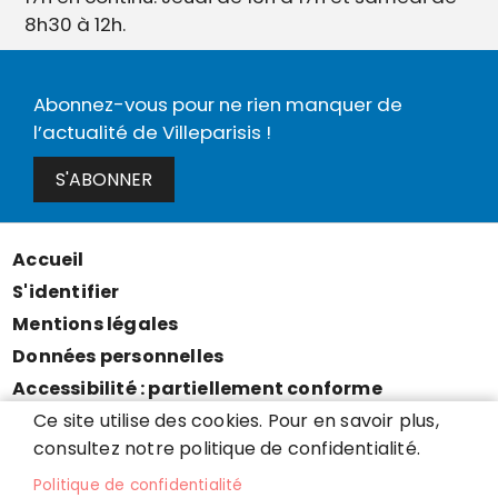
8h30 à 12h.
Abonnez-vous pour ne rien manquer de
l’actualité de Villeparisis !
S'ABONNER
Accueil
Menu
S'identifier
Pied
Mentions légales
de
Données personnelles
page
Accessibilité : partiellement conforme
Cookies
Ce site utilise des cookies. Pour en savoir plus,
consultez notre politique de confidentialité.
Contact
Presse
Politique de confidentialité