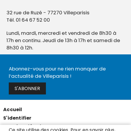
32 rue de Ruzé - 77270 Villeparisis
Tél. 01 64 67 52 00
Lundi, mardi, mercredi et vendredi de 8h30 à
17h en continu. Jeudi de 13h à 17h et samedi de
8h30 à 12h.
Abonnez-vous pour ne rien manquer de
l’actualité de Villeparisis !
S'ABONNER
Accueil
Menu
S'identifier
Pied
Mentions légales
de
Ce site utilise des cookies. Pour en savoir plus,