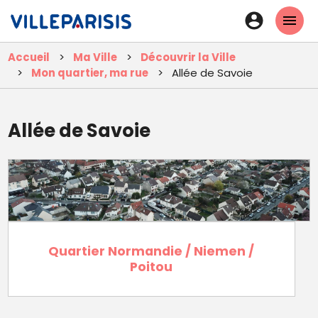
Aller
En-
au
tête
contenu
Accueil
Ma Ville
Découvrir la Ville
principal
-
Mon quartier, ma rue
Allée de Savoie
Connexi
Allée de Savoie
Quartier Normandie / Niemen /
Poitou