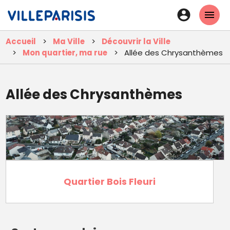
Aller
En-
au
tête
contenu
Accueil
Ma Ville
Découvrir la Ville
principal
-
Mon quartier, ma rue
Allée des Chrysanthèmes
Connexi
Allée des Chrysanthèmes
Quartier Bois Fleuri