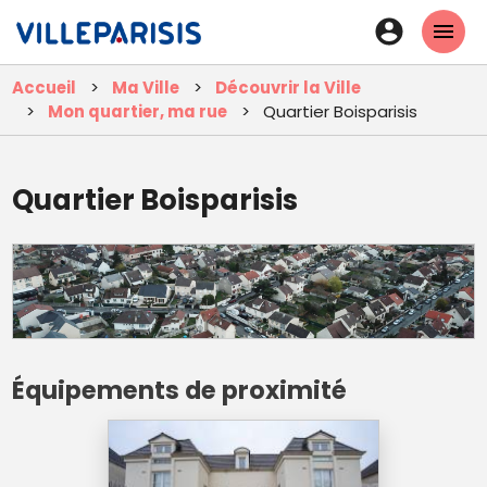
Aller
En-
au
tête
contenu
Accueil
Ma Ville
Découvrir la Ville
principal
-
Mon quartier, ma rue
Quartier Boisparisis
Connexi
Quartier Boisparisis
Équipements de proximité