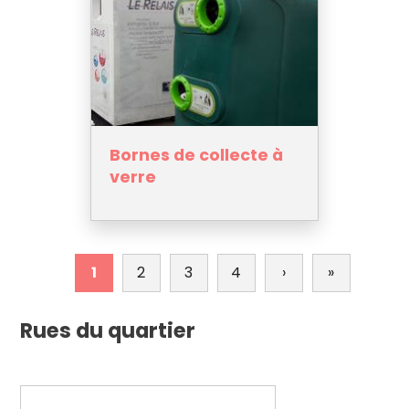
Bornes de collecte à
verre
Pagination
1
2
3
4
›
Page
»
Dernière
suivante
page
Rues du quartier