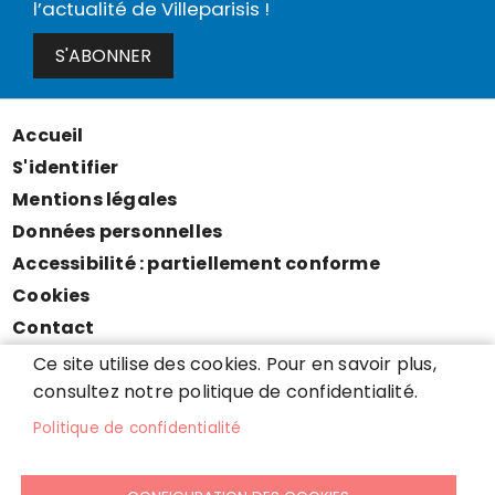
l’actualité de Villeparisis !
S'ABONNER
Accueil
Menu
S'identifier
Pied
Mentions légales
de
Données personnelles
page
Accessibilité : partiellement conforme
Cookies
Contact
Presse
Ce site utilise des cookies. Pour en savoir plus,
Plan du site
consultez notre politique de confidentialité.
Politique de confidentialité