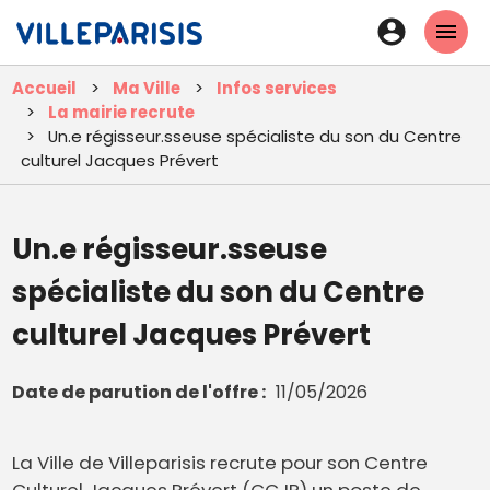
Aller
En-
au
tête
contenu
Accueil
Ma Ville
Infos services
principal
-
La mairie recrute
Connexi
Un.e régisseur.sseuse spécialiste du son du Centre
culturel Jacques Prévert
Un.e régisseur.sseuse
spécialiste du son du Centre
culturel Jacques Prévert
Date de parution de l'offre
11/05/2026
La Ville de Villeparisis recrute pour son Centre