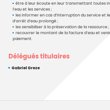
Annuaire des entreprises
Police muni
être à leur écoute en leur transmettant toutes info
Octobre rose
Marché de la Ville
Sapeurs p
l’eau et les services ;
Game arena
Marchés publics
Vigilance 
les informer en cas d’interruption du service et
Un Noël à Villeparisis
Entreprendre
Stationneme
d’arrêt d’eau prolongé ;
Offres d'emploi locales
Préplainte 
les sensibiliser à la préservation de la ressource ;
Mécénat
Voisins vigi
recouvrer le montant de la facture d’eau et venir
paiement.
Délégués titulaires
Gabriel Greze