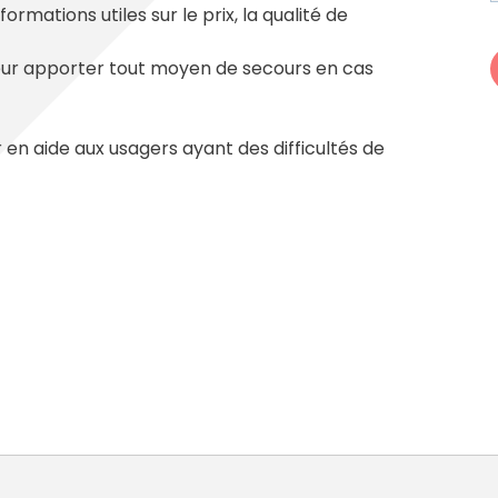
cipale et vidéo-protection
rmations utiles sur le prix, la qualité de
ompiers
Propreté
et cambriolage
Travaux
 leur apporter tout moyen de secours en cas
nt et fourrière
Assainissement
en ligne
lants et solidaires
 en aide aux usagers ayant des difficultés de
Plan local d'urbanisme
Autorisations d'urbanisme
Fiscalité des enseignes