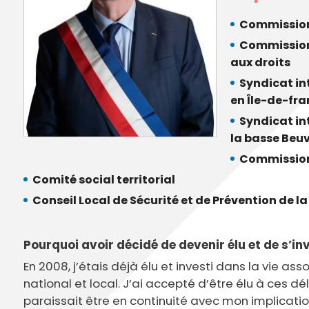
Annuaire des entreprises
Police muni
Octobre rose
Marché de la Ville
Sapeurs p
Commission
Game arena
Marchés publics
Vigilance 
Commission 
Un Noël à Villeparisis
Entreprendre
Stationneme
aux droits
Offres d'emploi locales
Préplainte 
Syndicat in
Mécénat
Voisins vigi
en Île-de-fra
Syndicat in
la basse Beu
Commission 
Comité social territorial
Conseil Local de Sécurité et de Prévention de 
Pourquoi avoir décidé de devenir élu et de s’inv
En 2008, j’étais déjà élu et investi dans la vie as
national et local. J’ai accepté d’être élu à ces
paraissait être en continuité avec mon implication