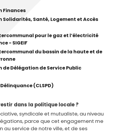
cipale et vidéo-protection
ompiers
Propreté
 Finances
et cambriolage
Travaux
Solidarités, Santé, Logement et Accès
nt et fourrière
Assainissement
en ligne
tercommunal pour le gaz et l’électricité
lants et solidaires
nce - SIGEIF
tercommunal du bassin de la haute et de
Plan local d'urbanisme
vronne
Autorisations d'urbanisme
de Délégation de Service Public
Fiscalité des enseignes
la Délinquance (CLSPD)
estir dans la politique locale ?
sociative, syndicale et mutualiste, au niveau
 délégations, parce que cet engagement me
 au service de notre ville, et de ses