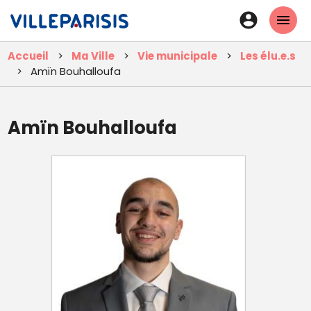
Aller
En-
au
tête
contenu
Accueil
Ma Ville
Vie municipale
Les élu.e.s
principal
-
Amïn Bouhalloufa
Connexi
Amïn Bouhalloufa