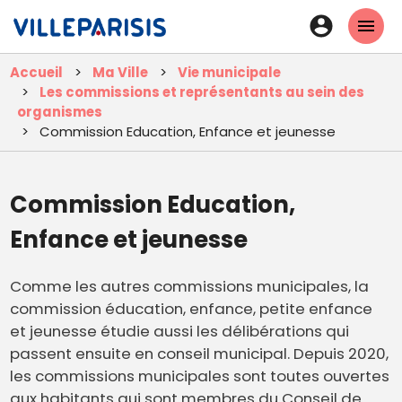
Aller
En-
au
tête
contenu
Accueil
Ma Ville
Vie municipale
principal
-
Les commissions et représentants au sein des
Connexi
organismes
Commission Education, Enfance et jeunesse
Commission Education,
Enfance et jeunesse
Comme les autres commissions municipales, la
commission éducation, enfance, petite enfance
et jeunesse étudie aussi les délibérations qui
passent ensuite en conseil municipal. Depuis 2020,
les commissions municipales sont toutes ouvertes
aux habitants qui sont membres du Conseil de