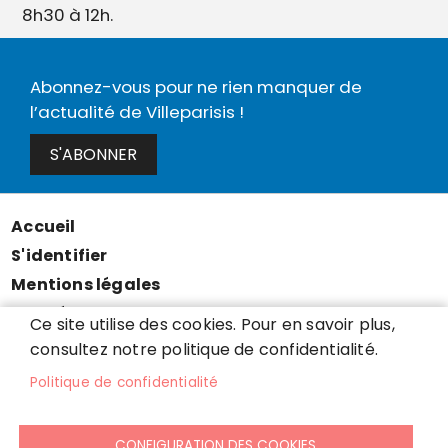
8h30 à 12h.
Abonnez-vous pour ne rien manquer de
l’actualité de Villeparisis !
S'ABONNER
Accueil
Menu
S'identifier
Pied
Mentions légales
de
Données personnelles
Ce site utilise des cookies. Pour en savoir plus,
page
Accessibilité : partiellement conforme
consultez notre politique de confidentialité.
Cookies
Politique de confidentialité
Contact
Presse
CONFIGURATION DES COOKIES