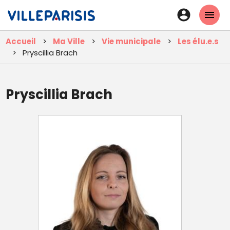
Aller
En-
au
tête
contenu
Accueil
Ma Ville
Vie municipale
Les élu.e.s
principal
-
Pryscillia Brach
Connexi
Pryscillia Brach