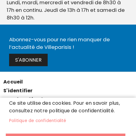
Lundi, mardi, mercredi et vendredi de 8h30 à
17h en continu. Jeudi de 13h à 17h et samedi de
8h30 à 12h.
Abonnez-vous pour ne rien manquer de
l’actualité de Villeparisis !
S'ABONNER
Accueil
Menu
S'identifier
Pied
Mentions légales
de
Ce site utilise des cookies. Pour en savoir plus,
Données personnelles
consultez notre politique de confidentialité.
page
Accessibilité : partiellement conforme
Politique de confidentialité
Cookies
Contact