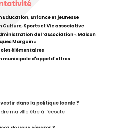
cipale et vidéo-protection
tativité
ompiers
Propreté
et cambriolage
Travaux
Education, Enfance et jeunesse
nt et fourrière
Assainissement
Culture, Sports et Vie associative
en ligne
dministration de l’association « Maison
lants et solidaires
cques Marguin »
coles élémentaires
Plan local d'urbanisme
municipale d'appel d'offres
Autorisations d'urbanisme
Fiscalité des enseignes
vestir dans la politique locale ?
dre ma ville être à l’écoute
usez de vous séparer ?