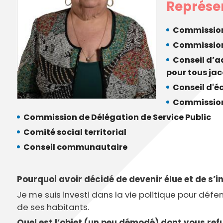
Annuaire des entreprises
Police muni
Représen
Octobre rose
Marché de la Ville
Sapeurs p
Game arena
Marchés publics
Vigilance 
Commission 
Un Noël à Villeparisis
Entreprendre
Stationneme
Commission 
Offres d'emploi locales
Préplainte 
Conseil d’a
Mécénat
Voisins vigi
pour tous ja
Conseil d'é
Commission 
Commission de Délégation de Service Public
Comité social territorial
Conseil communautaire
Pourquoi avoir décidé de devenir élue et de s’in
Je me suis investi dans la vie politique pour défen
de ses habitants.
Quel est l’objet (un peu démodé) dont vous ref