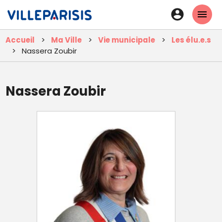
Aller
En-
au
tête
contenu
Accueil
Ma Ville
Vie municipale
Les élu.e.s
principal
-
Nassera Zoubir
Connexi
Nassera Zoubir