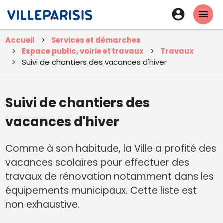
Aller
En-
au
tête
contenu
Accueil
Services et démarches
principal
-
Espace public, voirie et travaux
Travaux
Connexi
Suivi de chantiers des vacances d'hiver
Suivi de chantiers des
vacances d'hiver
Comme à son habitude, la Ville a profité des
vacances scolaires pour effectuer des
travaux de rénovation notamment dans les
équipements municipaux. Cette liste est
non exhaustive.