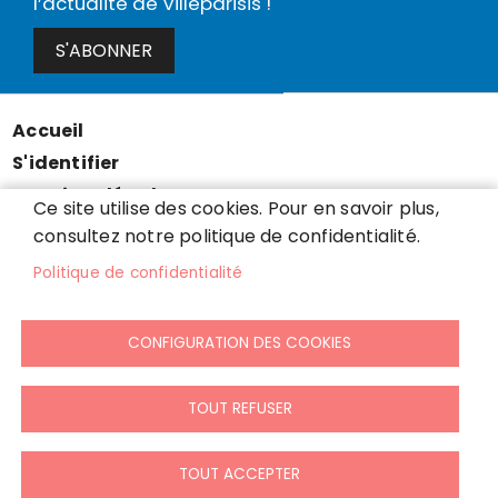
l’actualité de Villeparisis !
S'ABONNER
Accueil
Menu
S'identifier
Pied
Mentions légales
de
Ce site utilise des cookies. Pour en savoir plus,
Données personnelles
consultez notre politique de confidentialité.
page
Accessibilité : partiellement conforme
Politique de confidentialité
Cookies
Contact
CONFIGURATION DES COOKIES
Presse
Plan du site
TOUT REFUSER
TOUT ACCEPTER