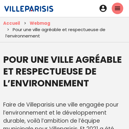
Aller
En-
au
tête
contenu
Accueil
Webmag
principal
-
Pour une ville agréable et respectueuse de
Connexi
l’environnement
POUR UNE VILLE AGRÉABLE
ET RESPECTUEUSE DE
L’ENVIRONNEMENT
Faire de Villeparisis une ville engagée pour
l’environnement et le développement
durable, voilà l’ambition de l’équipe
municipale pour Villeparisis. Et 2021 a été