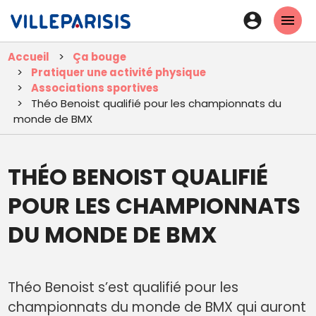
Aller
En-
au
tête
contenu
Accueil
Ça bouge
principal
-
Pratiquer une activité physique
Connexi
Associations sportives
Théo Benoist qualifié pour les championnats du
monde de BMX
THÉO BENOIST QUALIFIÉ
POUR LES CHAMPIONNATS
DU MONDE DE BMX
Théo Benoist s’est qualifié pour les
championnats du monde de BMX qui auront