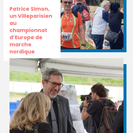
Patrice Simon,
un Villeparisien
au
championnat
d’Europe de
marche
nordique