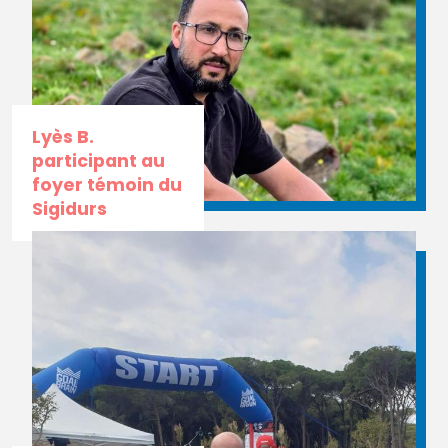
Lyès B.
participant au
foyer témoin du
Sigidurs