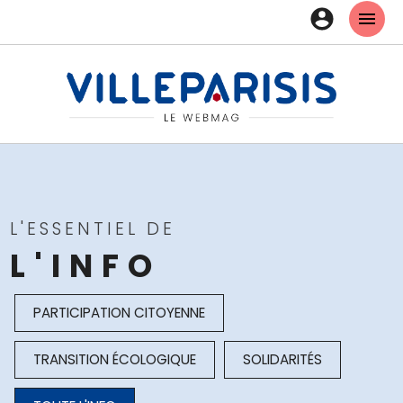
Aller
EN-
au
contenu
TÊT
principal
-
CON
L'ESSENTIEL DE
L'INFO
WEBMAG
PARTICIPATION CITOYENNE
-
TRANSITION ÉCOLOGIQUE
SOLIDARITÉS