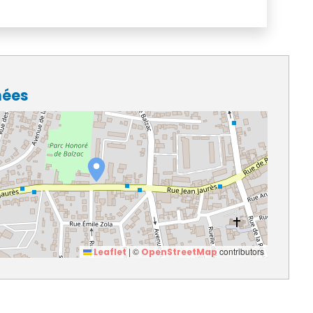
nées
|
©
contributors
Leaflet
OpenStreetMap