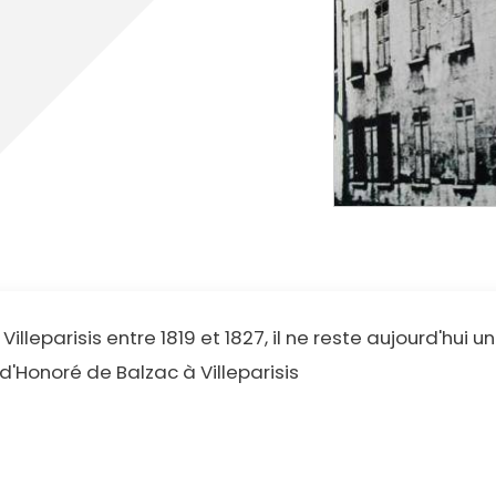
cipale et vidéo-protection
ompiers
Propreté
et cambriolage
Travaux
nt et fourrière
Assainissement
en ligne
lants et solidaires
Plan local d'urbanisme
Autorisations d'urbanisme
Fiscalité des enseignes
Villeparisis entre 1819 et 1827, il ne reste aujourd'h
d'Honoré de Balzac à Villeparisis