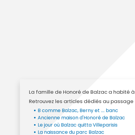
Annuaire des entreprises
Police muni
Octobre rose
Marché de la Ville
Sapeurs p
Game arena
Marchés publics
Vigilance 
Un Noël à Villeparisis
Entreprendre
Stationneme
Offres d'emploi locales
Préplainte 
Mécénat
Voisins vigi
La famille de Honoré de Balzac a habité à 
Retrouvez les articles dédiés au passage 
B comme Balzac, Berny et .... banc
Ancienne maison d'Honoré de Balzac
Le jour où Balzac quitta Villeparisis
La naissance du parc Balzac