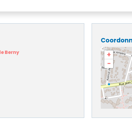
Coordon
de Berny
+
−