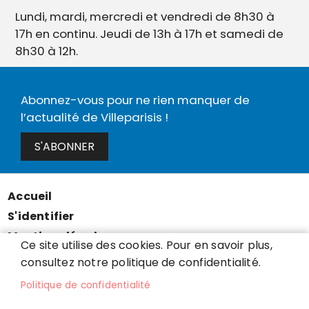
Lundi, mardi, mercredi et vendredi de 8h30 à
17h en continu. Jeudi de 13h à 17h et samedi de
8h30 à 12h.
Abonnez-vous pour ne rien manquer de
l’actualité de Villeparisis !
S'ABONNER
Accueil
Menu
S'identifier
Pied
Mentions légales
de
Ce site utilise des cookies. Pour en savoir plus,
Données personnelles
consultez notre politique de confidentialité.
page
Accessibilité : partiellement conforme
Politique de confidentialité
Cookies