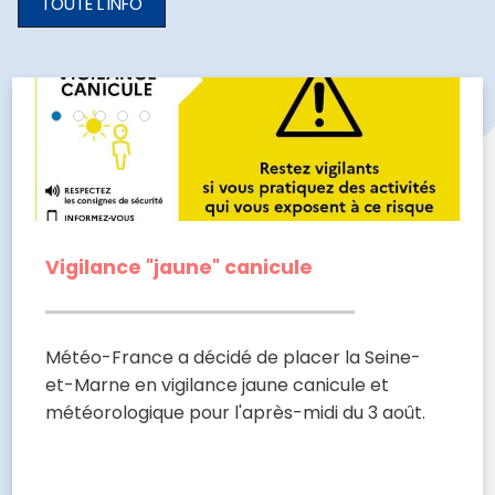
ACTUALITÉS
TOUTE L'INFO
-
THÉMATIQUES
Vigilance "jaune" canicule
Météo-France a décidé de placer la Seine-
et-Marne en vigilance jaune canicule et
météorologique pour l'après-midi du 3 août.