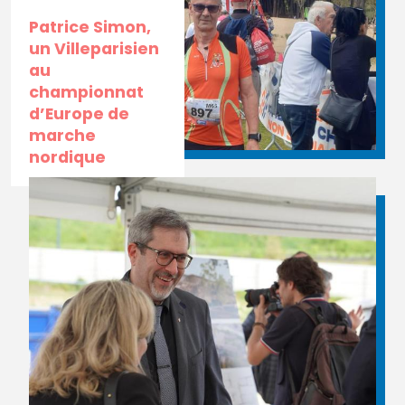
Patrice Simon,
un Villeparisien
au
championnat
d’Europe de
marche
nordique