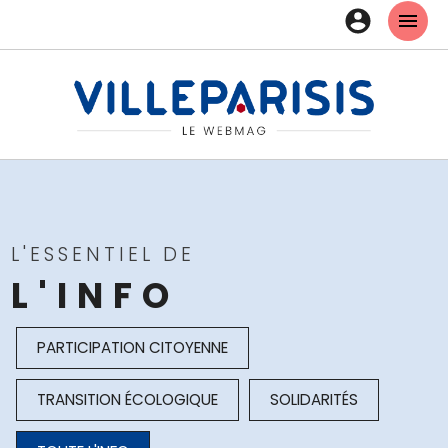
Aller
EN-
au
contenu
TÊT
principal
-
CON
L'ESSENTIEL DE
L'INFO
WEBMAG
PARTICIPATION CITOYENNE
-
TRANSITION ÉCOLOGIQUE
SOLIDARITÉS