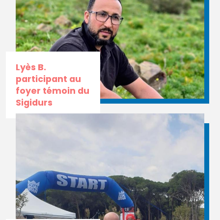
Lyès B.
participant au
foyer témoin du
Sigidurs