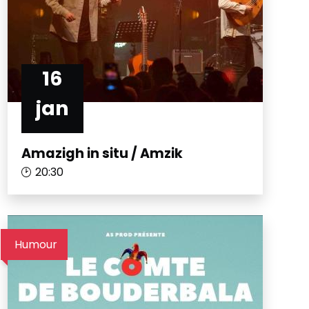
16
jan
Amazigh in situ / Amzik
20:30
Humour