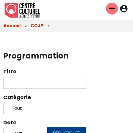
Aller
En-
au
tête
contenu
Accueil
CCJP
principal
-
Con
Programmation
Titre
Catégorie
Date