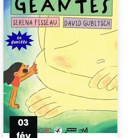
03
fév