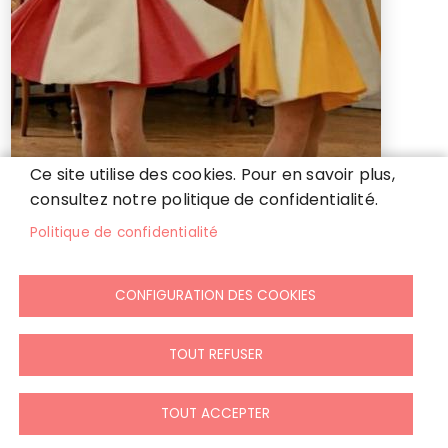
Ce site utilise des cookies. Pour en savoir plus,
05
consultez notre politique de confidentialité.
fév
Politique de confidentialité
Éternelles demoiselles "secrets
CONFIGURATION DES COOKIES
de tournage"
20:30
TOUT REFUSER
TOUT ACCEPTER