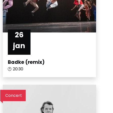
26
jan
Badke (remix)
20:30
Concert