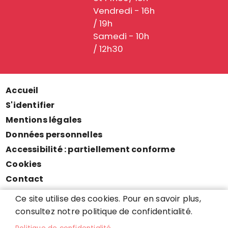
Vendredi - 16h
/ 19h
Samedi - 10h
/ 12h30
Accueil
Menu
S'identifier
Pied
Mentions légales
de
Données personnelles
page
Accessibilité : partiellement conforme
Cookies
Contact
Presse
Ce site utilise des cookies. Pour en savoir plus,
Plan du site
consultez notre politique de confidentialité.