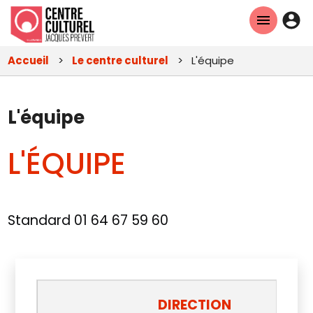
Aller
En-
au
tête
contenu
Accueil
Le centre culturel
L'équipe
principal
-
Con
L'équipe
L'ÉQUIPE
Standard 01 64 67 59 60
DIRECTION