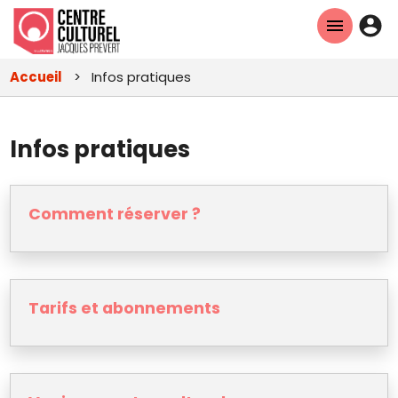
Aller
En-
au
tête
contenu
Accueil
Infos pratiques
principal
-
Con
Infos pratiques
Comment réserver ?
Tarifs et abonnements