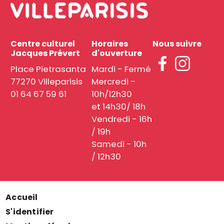
Centre culturel
Horaires
Nous suivre
Jacques Prévert
d'ouverture
Place Pietrasanta
Mardi - Fermé
77270 Villeparisis
Mercredi -
01 64 67 59 61
10h/12h30
et 14h30/ 18h
Vendredi - 16h
/ 19h
Samedi - 10h
/ 12h30
Accueil
Menu
S'identifier
Pied