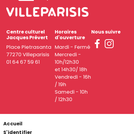
Centre culturel
Horaires
Nous suivre
Jacques Prévert
d'ouverture
Place Pietrasanta
Mardi - Fermé
77270 Villeparisis
Mercredi -
01 64 67 59 61
10h/12h30
et 14h30/ 18h
Vendredi - 16h
/ 19h
Samedi - 10h
/ 12h30
Accueil
Menu
S'identifier