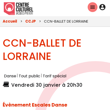
Aller
En-
au
tête
contenu
Accueil
CCJP
CCN-BALLET DE LORRAINE
principal
-
Con
CCN-BALLET DE
LORRAINE
Danse
Tout public
Tarif spécial
Vendredi 30 janvier à 20h30
Évènement Escales Danse