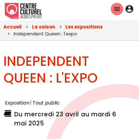
Aller
En-
au
tête
contenu
Accueil
La saison
Les expositions
principal
-
Independent Queen : l'expo
Con
INDEPENDENT
QUEEN : L'EXPO
Exposition
Tout public
Du mercredi 23 avril au mardi 6
mai 2025