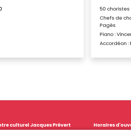
50 choristes
0
Chefs de cho
Pagès
Piano : Vinc
Accordéon :
tre culturel Jacques Prévert
Horaires d'ouv