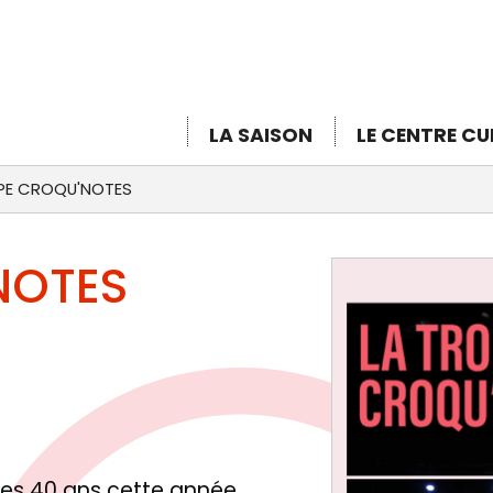
Aller
au
contenu
principal
LA SAISON
LE CENTRE CU
PE CROQU'NOTES
NOTES
ses 40 ans cette année.