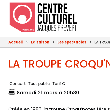
Menu
principal
Accueil
La saison
Les spectacles
LA TROU
-
CCJP
LA TROUPE CROQU'
Concert
Tout public
Tarif C
Samedi 21 mars à 20h30
Créée en 1986, la troupe Croqu’notes fête 